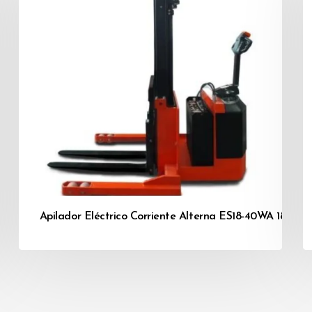
/ APLE16AX / APLE16STX
Apilador Eléctrico Corriente Alterna ES18-40WA 1800 K